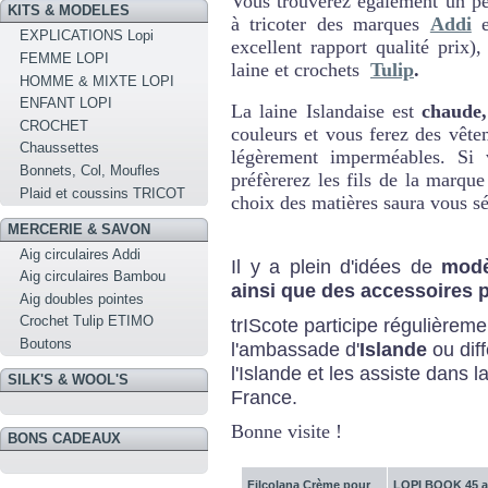
Vous trouverez également un pe
KITS & MODELES
à tricoter des marques
Addi
EXPLICATIONS Lopi
excellent rapport qualité prix
FEMME LOPI
laine et crochets
Tulip
.
HOMME & MIXTE LOPI
ENFANT LOPI
La laine Islandaise est
chaude,
CROCHET
couleurs et vous ferez des vête
Chaussettes
légèrement imperméables. Si 
Bonnets, Col, Moufles
préfèrerez les fils de la marqu
Plaid et coussins TRICOT
choix des matières saura vous sé
MERCERIE & SAVON
Aig circulaires Addi
Il y a plein d'idées de
modè
Aig circulaires Bambou
ainsi que des accessoires p
Aig doubles pointes
Crochet Tulip ETIMO
trIScote participe régulièrem
Boutons
l'ambassade d'
Islande
ou diff
l'Islande et les assiste dans 
SILK'S & WOOL'S
France.
Bonne visite !
BONS CADEAUX
Filcolana Crème pour
LOPI BOOK 45 a