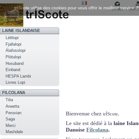
trIScote utilise des cookies pour vous offrir le meilleur service
contact
plan d
LAINE ISLANDAISE
Léttlopi
Fjallalopi
Álafosslopi
Plötulopi
Hosuband
Einband
HESPA Lambi
Livres Lopi
FILCOLANA
Tilia
Arwetta
Peruvian
Bienvenue chez
trÍScote,
Saga
Le site est dédié à la
laine Isla
Merci
Danoise
Filcolana
.
Mashdale